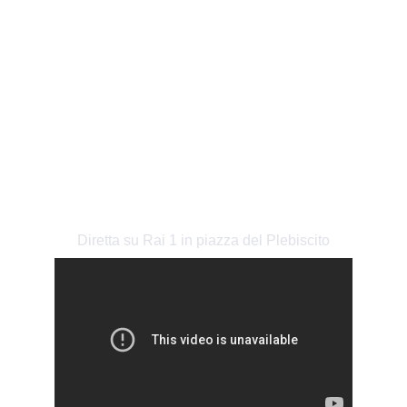
RAI - UNO COME TE - 
CONCERTO GIGI D'ALESSIO
Diretta su Rai 1 in piazza del Plebiscito