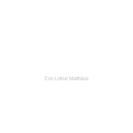
Italia 90 - Ein 
Sommermärchen
Con
Lothar Matthäus