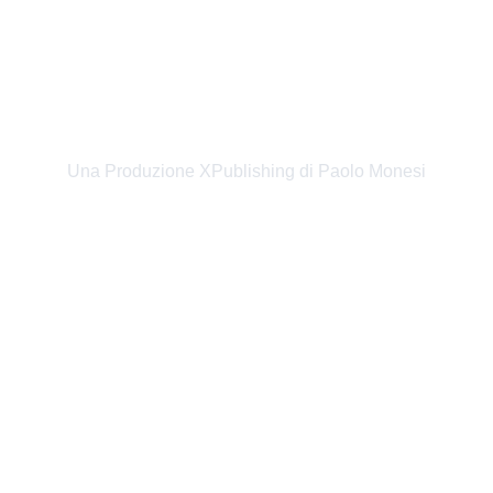
SANREMO 2025 - SPOT 
PLANET FUNK NAVE 
COSTA CROCIERE
Una Produzione XPublishing di Paolo Monesi