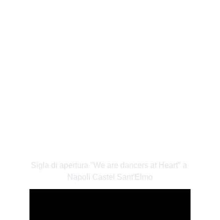
VIVA LA DANZA - 
ROBERTO BOLLE
Sigla di apertura "We are dancers at Heart" a 
Napoli Castel Sant'Elmo