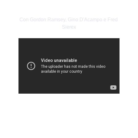
FRED'S ROAD TRIP
Con Gordon Ramsey, Gino D'Acampo e Fred 
Sierex