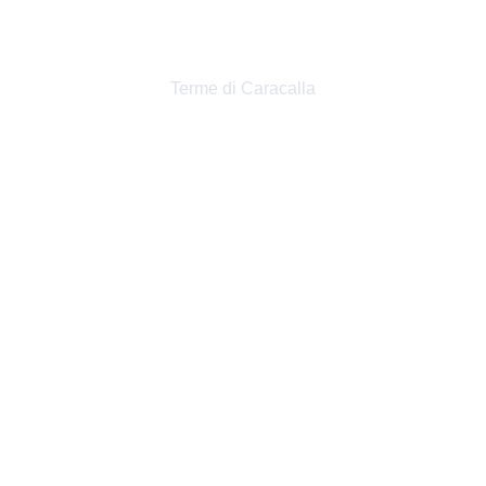
CONCERTO ANDREA 
BOCELLI - ROMA
Terme di Caracalla